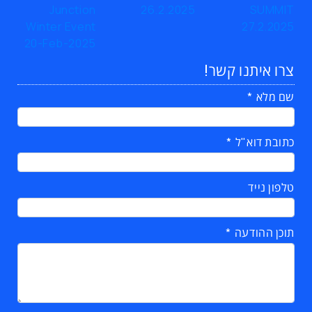
צרו איתנו קשר!
שם מלא
כתובת דוא"ל
טלפון נייד
תוכן ההודעה