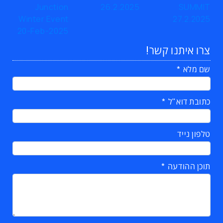
צרו איתנו קשר!
שם מלא
כתובת דוא"ל
טלפון נייד
תוכן ההודעה