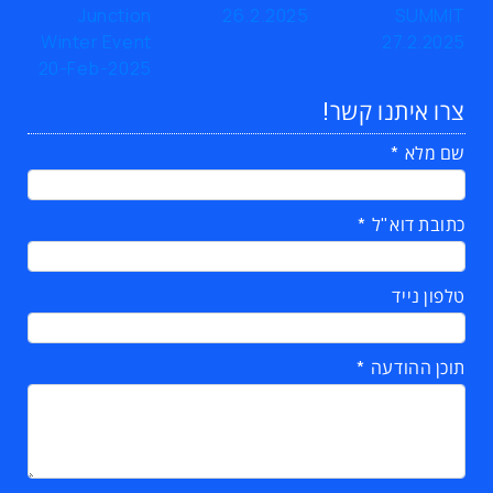
צרו איתנו קשר!
שם מלא
כתובת דוא"ל
טלפון נייד
תוכן ההודעה