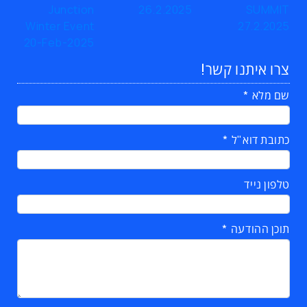
צרו איתנו קשר!
שם מלא
כתובת דוא"ל
טלפון נייד
תוכן ההודעה