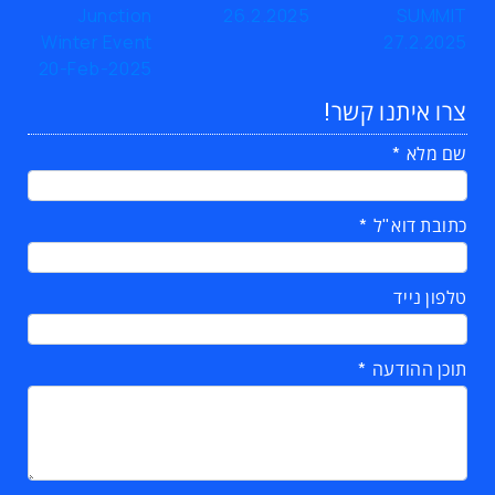
צרו איתנו קשר!
שם מלא
כתובת דוא"ל
טלפון נייד
תוכן ההודעה