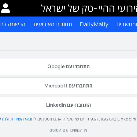
רועי ההיי-טק של ישראל
ומחשבים
DailyMaily
תמונות מאירועים
הרשמה לתפ
התחברו עם Google
התחברו עם Microsoft
התחברו עם LinkedIn
תנאי השירות
ול
מדינ
או המשיכו עם הטופס