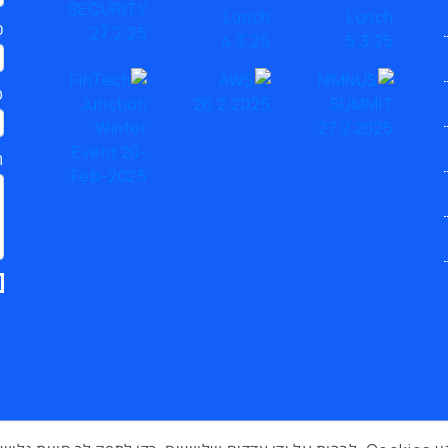
כ
ט
ת