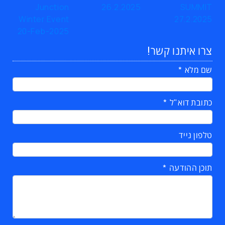
צרו איתנו קשר!
שם מלא
כתובת דוא"ל
טלפון נייד
תוכן ההודעה