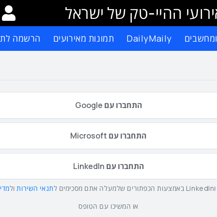
רועי ההיי-טק של ישראל
ומחשבים
DailyMaily
תמונות מאירועים
הרשמה לתפ
התחברו עם Google
התחברו עם Microsoft
התחברו עם LinkedIn
תנאי השירות
ול
מדינ
או המשיכו עם הטופס