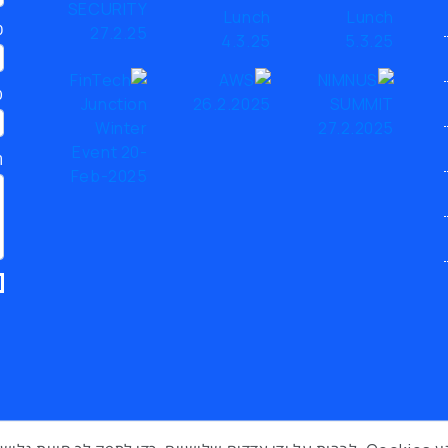
כ
ט
ת