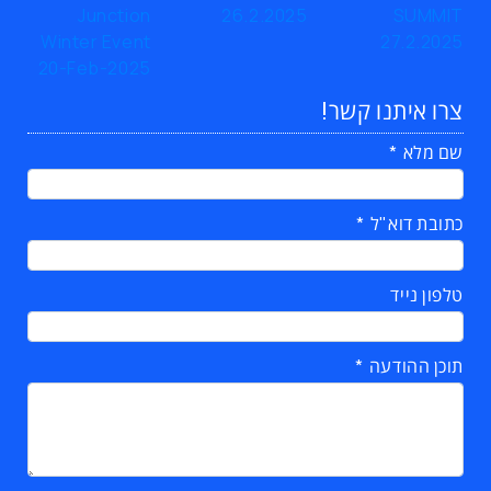
צרו איתנו קשר!
שם מלא
כתובת דוא"ל
טלפון נייד
תוכן ההודעה