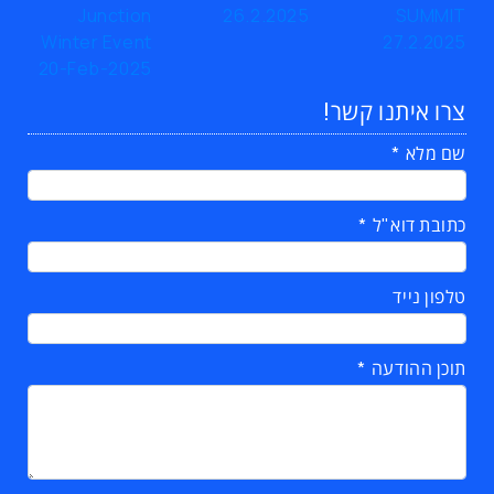
צרו איתנו קשר!
שם מלא
כתובת דוא"ל
טלפון נייד
תוכן ההודעה