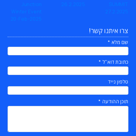
צרו איתנו קשר!
שם מלא
כתובת דוא"ל
טלפון נייד
תוכן ההודעה