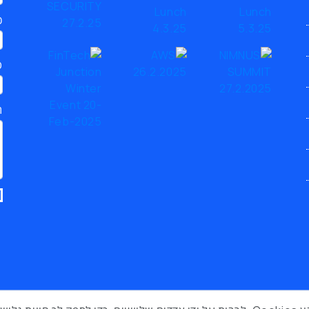
כ
ט
ת