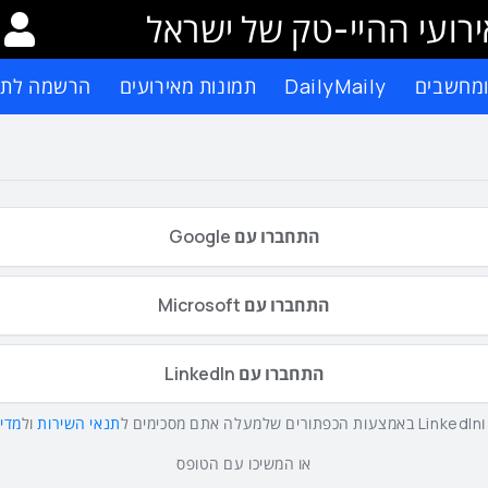
רועי ההיי-טק של ישראל
ומחשבים
DailyMaily
תמונות מאירועים
הרשמה לתפ
התחברו עם Google
התחברו עם Microsoft
התחברו עם LinkedIn
תנאי השירות
ול
מדינ
או המשיכו עם הטופס