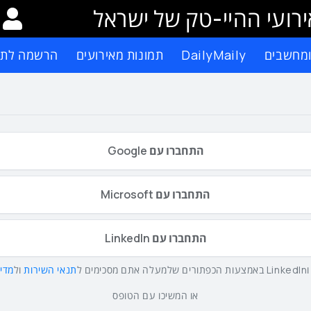
רועי ההיי-טק של ישראל
ומחשבים
DailyMaily
תמונות מאירועים
הרשמה לתפ
התחברו עם Google
התחברו עם Microsoft
התחברו עם LinkedIn
תנאי השירות
ול
מדינ
או המשיכו עם הטופס