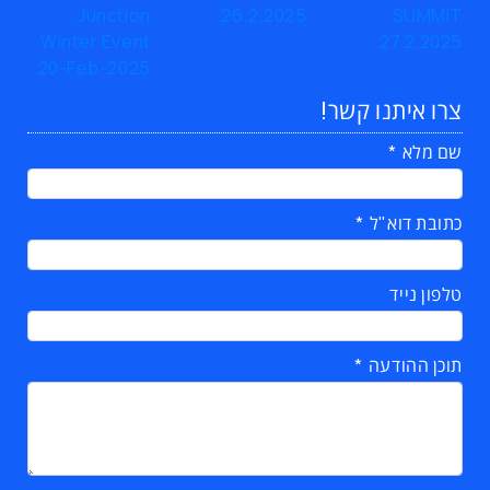
צרו איתנו קשר!
שם מלא
כתובת דוא"ל
טלפון נייד
תוכן ההודעה