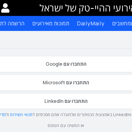
רועי ההיי-טק של ישראל
ומחשבים
DailyMaily
תמונות מאירועים
הרשמה לתפ
התחברו עם Google
התחברו עם Microsoft
התחברו עם LinkedIn
תנאי השירות
ול
מדינ
או המשיכו עם הטופס