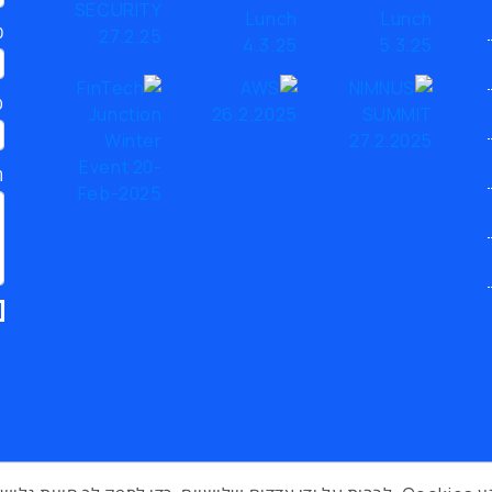
כ
ט
ת