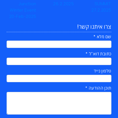
צרו איתנו קשר!
שם מלא
כתובת דוא"ל
טלפון נייד
תוכן ההודעה