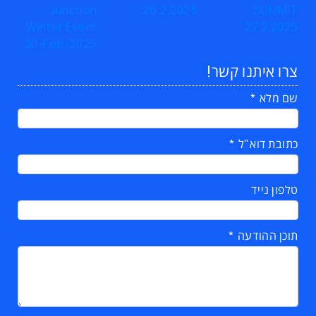
צרו איתנו קשר!
שם מלא
כתובת דוא"ל
טלפון נייד
תוכן ההודעה