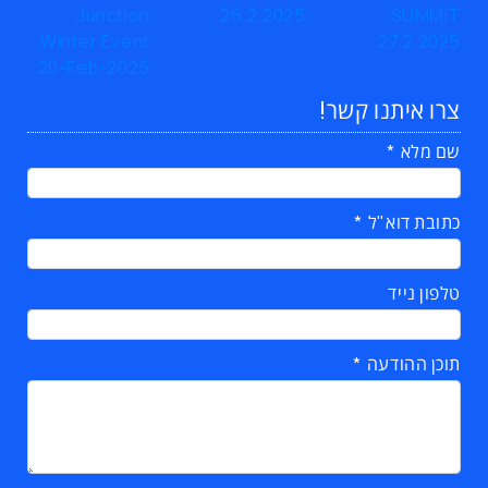
צרו איתנו קשר!
שם מלא
כתובת דוא"ל
טלפון נייד
תוכן ההודעה