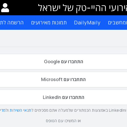
רועי ההיי-טק של ישראל
ומחשבים
DailyMaily
תמונות מאירועים
הרשמה לתפ
התחברו עם Google
התחברו עם Microsoft
התחברו עם LinkedIn
תנאי השירות
ול
מדינ
או המשיכו עם הטופס