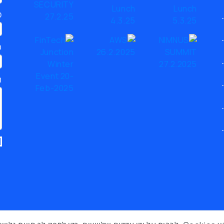
כ
ט
ת