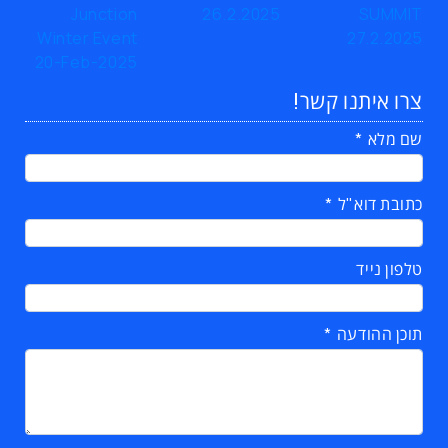
צרו איתנו קשר!
שם מלא
כתובת דוא"ל
טלפון נייד
תוכן ההודעה