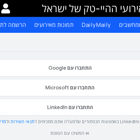
רועי ההיי-טק של ישראל
ומחשבים
DailyMaily
תמונות מאירועים
הרשמה לתפ
התחברו עם Google
התחברו עם Microsoft
התחברו עם LinkedIn
תנאי השירות
ול
מדינ
או המשיכו עם הטופס