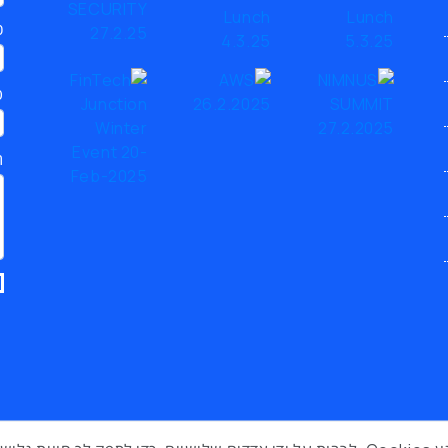
כ
ט
ת