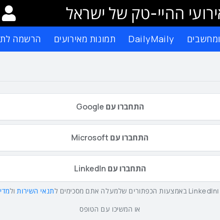
רועי ההיי-טק של ישראל
ומחשבים
DailyMaily
תמונות מאירועים
הרשמה לתפ
התחברו עם Google
התחברו עם Microsoft
התחברו עם LinkedIn
תנאי השירות
ול
מדינ
או המשיכו עם הטופס