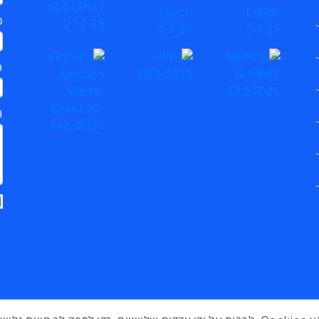
כ
ט
ת