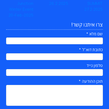
צרו איתנו קשר!
שם מלא
כתובת דוא"ל
טלפון נייד
תוכן ההודעה