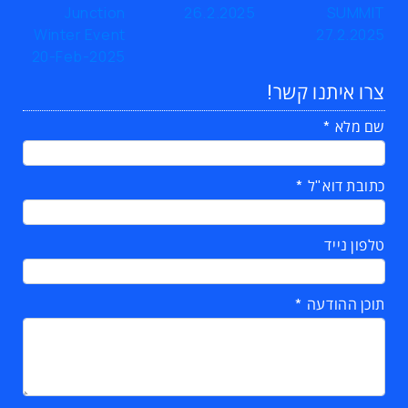
צרו איתנו קשר!
שם מלא
כתובת דוא"ל
טלפון נייד
תוכן ההודעה