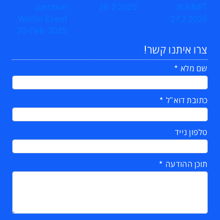
צרו איתנו קשר!
שם מלא
כתובת דוא"ל
טלפון נייד
תוכן ההודעה