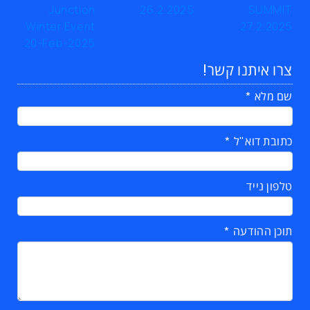
צרו איתנו קשר!
שם מלא
כתובת דוא"ל
טלפון נייד
תוכן ההודעה