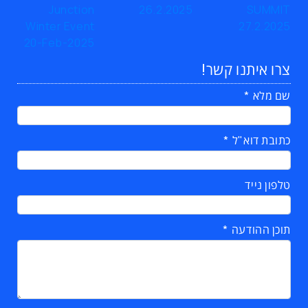
צרו איתנו קשר!
שם מלא
כתובת דוא"ל
טלפון נייד
תוכן ההודעה