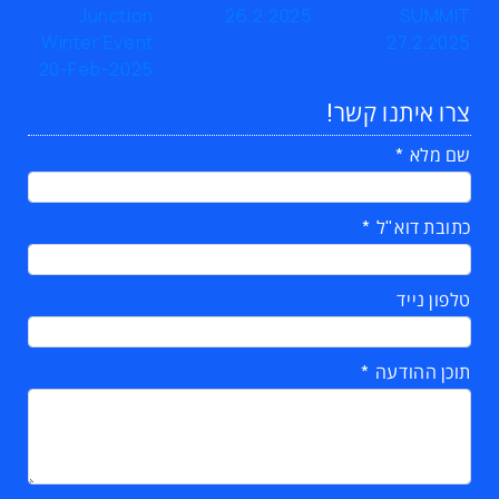
צרו איתנו קשר!
שם מלא
כתובת דוא"ל
טלפון נייד
תוכן ההודעה