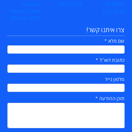
צרו איתנו קשר!
שם מלא
כתובת דוא"ל
טלפון נייד
תוכן ההודעה