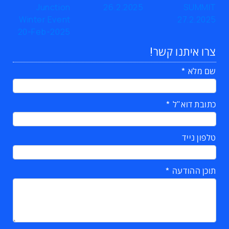
צרו איתנו קשר!
שם מלא
כתובת דוא"ל
טלפון נייד
תוכן ההודעה