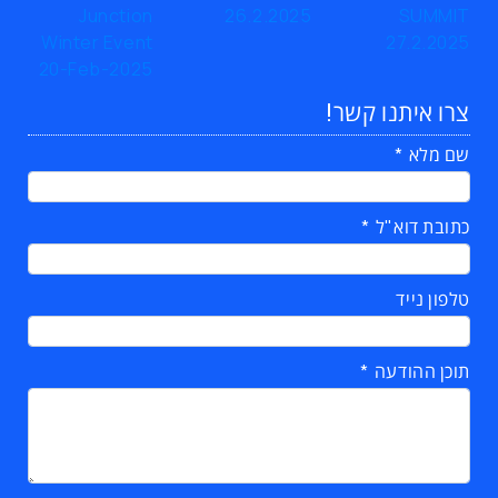
צרו איתנו קשר!
שם מלא
כתובת דוא"ל
טלפון נייד
תוכן ההודעה