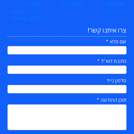
צרו איתנו קשר!
שם מלא
כתובת דוא"ל
טלפון נייד
תוכן ההודעה