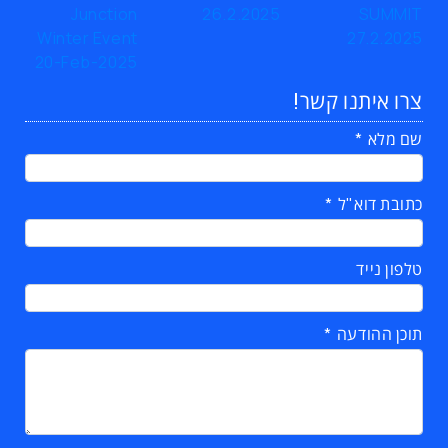
צרו איתנו קשר!
שם מלא
כתובת דוא"ל
טלפון נייד
תוכן ההודעה