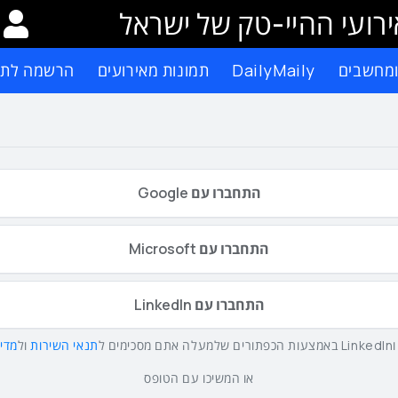
רועי ההיי-טק של ישראל
ומחשבים
DailyMaily
תמונות מאירועים
הרשמה לתפ
התחברו עם Google
התחברו עם Microsoft
התחברו עם LinkedIn
תנאי השירות
ול
מדינ
או המשיכו עם הטופס