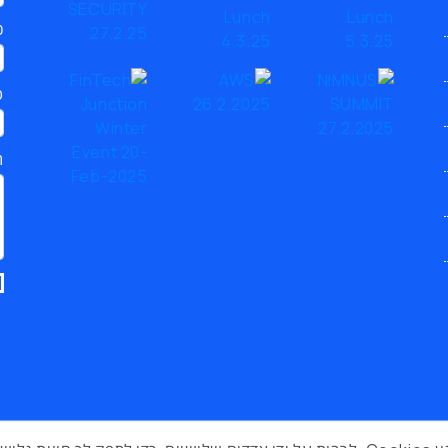
כ
ט
ת