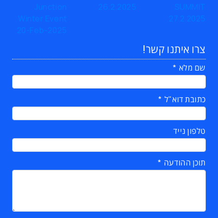
צרו איתנו קשר!
שם מלא
כתובת דוא"ל
טלפון נייד
תוכן ההודעה