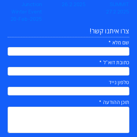
צרו איתנו קשר!
שם מלא
כתובת דוא"ל
טלפון נייד
תוכן ההודעה