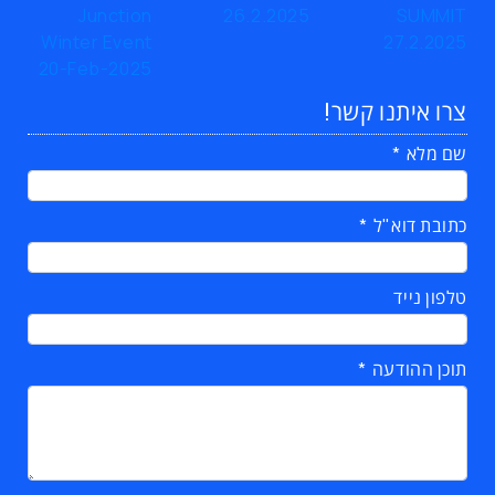
צרו איתנו קשר!
שם מלא
כתובת דוא"ל
טלפון נייד
תוכן ההודעה