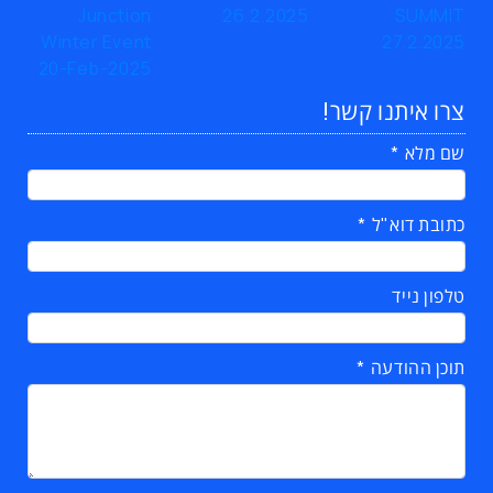
צרו איתנו קשר!
שם מלא
כתובת דוא"ל
טלפון נייד
תוכן ההודעה