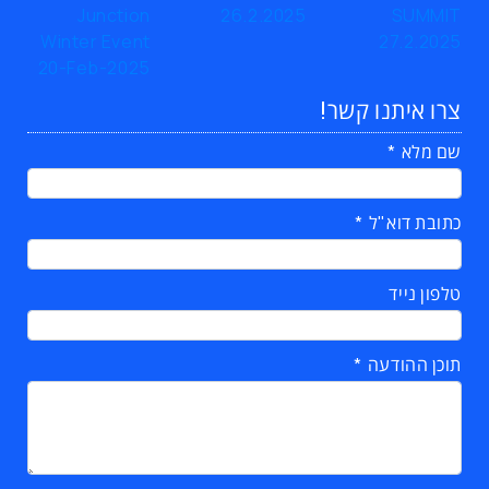
צרו איתנו קשר!
שם מלא
כתובת דוא"ל
טלפון נייד
תוכן ההודעה