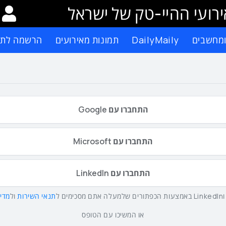
רועי ההיי-טק של ישראל
ומחשבים
DailyMaily
תמונות מאירועים
הרשמה לתפ
התחברו עם Google
התחברו עם Microsoft
התחברו עם LinkedIn
תנאי השירות
ול
מדינ
או המשיכו עם הטופס