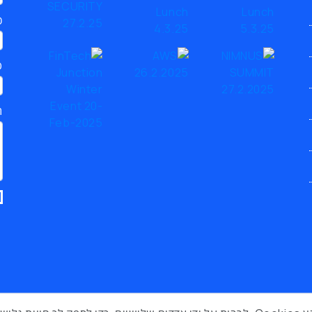
כ
ט
ת