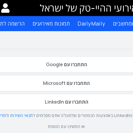
רועי ההיי-טק של ישראל
ומחשבים
DailyMaily
תמונות מאירועים
הרשמה לתפ
התחברו עם Google
התחברו עם Microsoft
התחברו עם LinkedIn
תנאי השירות
ול
מדינ
או המשיכו עם הטופס