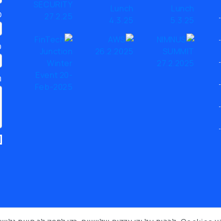
כ
ט
ת