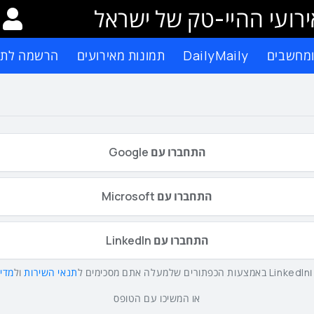
רועי ההיי-טק של ישראל
ומחשבים
DailyMaily
תמונות מאירועים
הרשמה לתפ
התחברו עם Google
התחברו עם Microsoft
התחברו עם LinkedIn
תנאי השירות
ול
מדינ
או המשיכו עם הטופס