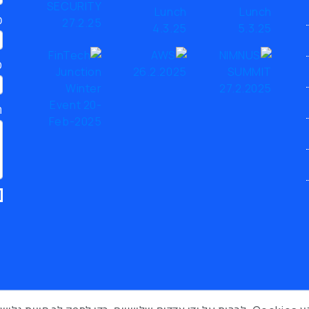
כ
ט
ת