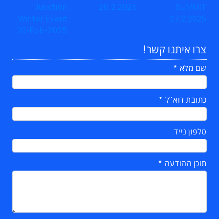
צרו איתנו קשר!
שם מלא
כתובת דוא"ל
טלפון נייד
תוכן ההודעה