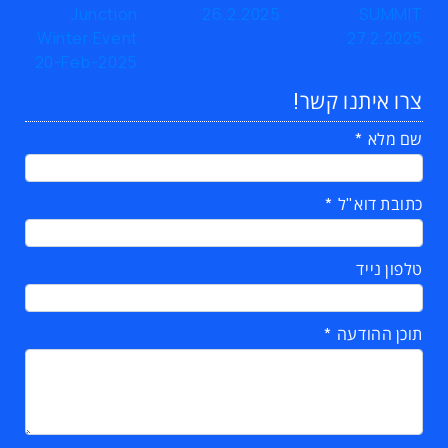
צרו איתנו קשר!
שם מלא
כתובת דוא"ל
טלפון נייד
תוכן ההודעה