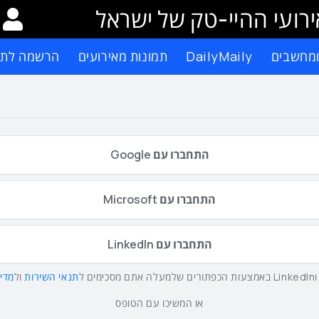
רועי ההיי-טק של ישראל
ומחשבים
DailyMaily
תמונות מאירועים
הרשמה לתפ
התחברו עם Google
התחברו עם Microsoft
התחברו עם LinkedIn
תנאי השירות
ול
מדינ
או המשיכו עם הטופס