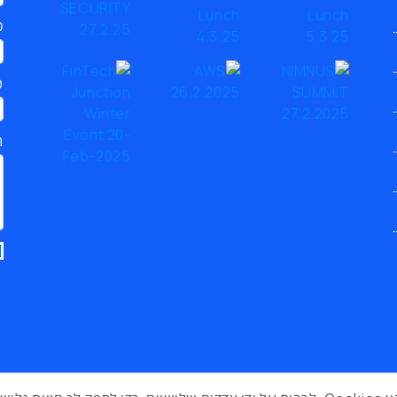
כ
ט
ת