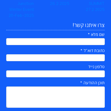
צרו איתנו קשר!
שם מלא
כתובת דוא"ל
טלפון נייד
תוכן ההודעה