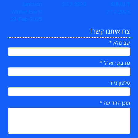
צרו איתנו קשר!
שם מלא
כתובת דוא"ל
טלפון נייד
תוכן ההודעה