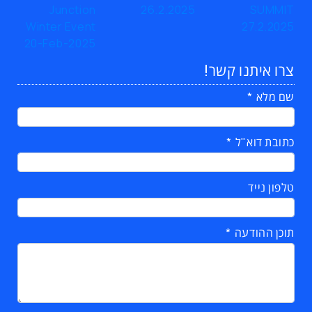
צרו איתנו קשר!
שם מלא
כתובת דוא"ל
טלפון נייד
תוכן ההודעה