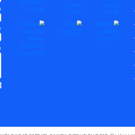
כ
ט
ת