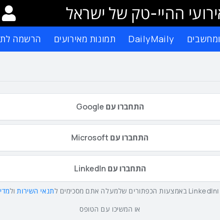
רועי ההיי-טק של ישראל
ומחשבים
DailyMaily
תמונות מאירועים
הרשמה לתפ
התחברו עם Google
התחברו עם Microsoft
התחברו עם LinkedIn
תנאי השירות
ול
מדינ
או המשיכו עם הטופס