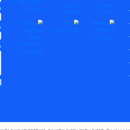
כ
ט
ת