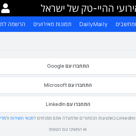
רועי ההיי-טק של ישראל
ומחשבים
DailyMaily
תמונות מאירועים
הרשמה לתפ
התחברו עם Google
התחברו עם Microsoft
התחברו עם LinkedIn
תנאי השירות
ול
מדינ
או המשיכו עם הטופס